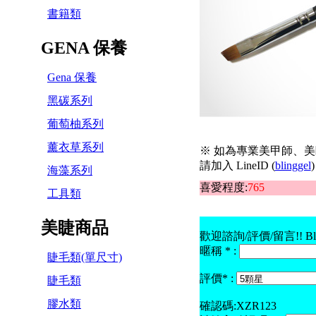
書籍類
GENA 保養
Gena 保養
黑碳系列
葡萄柚系列
薰衣草系列
※ 如為專業美甲師、美
請加入 LineID (
blinggel
)
海藻系列
喜愛程度:
765
工具類
美睫商品
歡迎諮詢/評價/留言!! B
暱稱 * :
睫毛類(單尺寸)
評價* :
睫毛類
膠水類
確認碼:XZR123