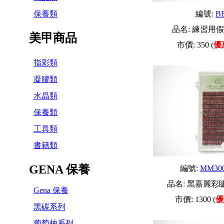
保養類
編號:
B
品名:
練習用假
美甲商品
市價:
350
(
優
指彩類
凝膠類
水晶類
保養類
工具類
書籍類
GENA 保養
編號:
MM30
品名:
黑嘉麗彩睫C
Gena 保養
市價:
1300
(
優
黑碳系列
葡萄柚系列