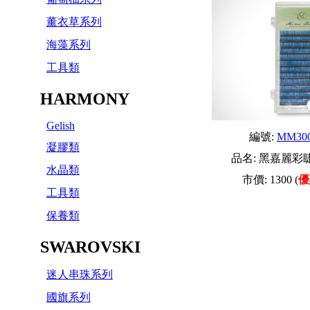
薰衣草系列
海藻系列
工具類
HARMONY
Gelish
編號:
MM30
凝膠類
品名:
黑嘉麗彩睫C
水晶類
市價:
1300
(
優
工具類
保養類
SWAROVSKI
迷人串珠系列
國旗系列