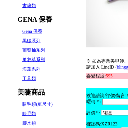
書籍類
GENA 保養
Gena 保養
黑碳系列
葡萄柚系列
薰衣草系列
※ 如為專業美甲師、
請加入 LineID (
blingg
海藻系列
喜愛程度:
595
工具類
美睫商品
歡迎諮詢/評價/留言!! 
暱稱 * :
睫毛類(單尺寸)
評價* :
睫毛類
膠水類
確認碼:XZR123