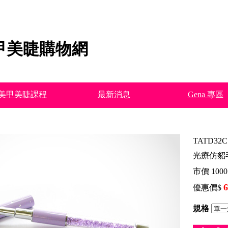
甲美睫購物網
美甲美睫課程
最新消息
Gena 專區
TATD32C
光療仿貂
市價
1000
6
優惠價$
規格