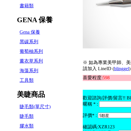
書籍類
GENA 保養
Gena 保養
黑碳系列
葡萄柚系列
薰衣草系列
※ 如為專業美甲師、美
請加入 LineID (
blinggel
)
海藻系列
喜愛程度:
598
工具類
美睫商品
歡迎諮詢/評價/留言!! B
暱稱 * :
睫毛類(單尺寸)
評價* :
睫毛類
膠水類
確認碼:XZR123