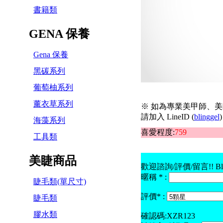
書籍類
GENA 保養
Gena 保養
黑碳系列
葡萄柚系列
薰衣草系列
※ 如為專業美甲師、美
請加入 LineID (
blinggel
)
海藻系列
喜愛程度:
759
工具類
美睫商品
歡迎諮詢/評價/留言!! B
暱稱 * :
睫毛類(單尺寸)
評價* :
睫毛類
膠水類
確認碼:XZR123