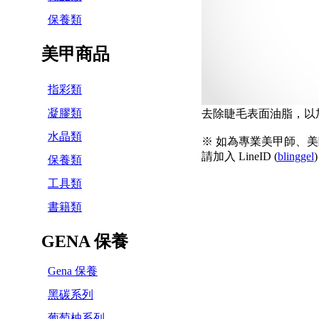
保養類
美甲商品
指彩類
凝膠類
去除睫毛表面油脂，以
水晶類
※ 如為專業美甲師、美
請加入 LineID (
blinggel
)
保養類
工具類
書籍類
GENA 保養
Gena 保養
黑碳系列
葡萄柚系列